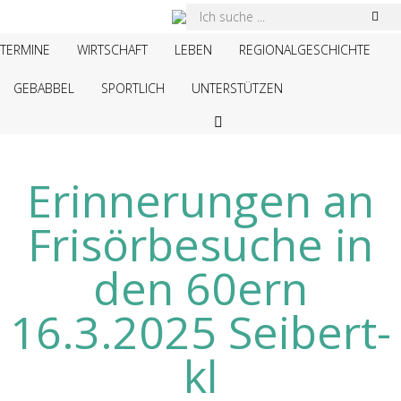
TERMINE
WIRTSCHAFT
LEBEN
REGIONALGESCHICHTE
GEBABBEL
SPORTLICH
UNTERSTÜTZEN
Facebook
page
Erinnerungen an
opens
in
Frisörbesuche in
new
window
den 60ern
16.3.2025 Seibert-
kl