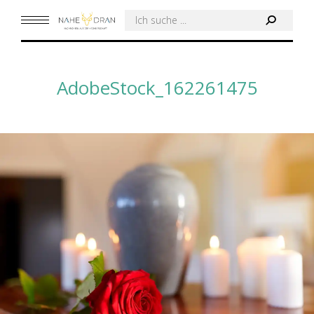
Search:
AdobeStock_162261475