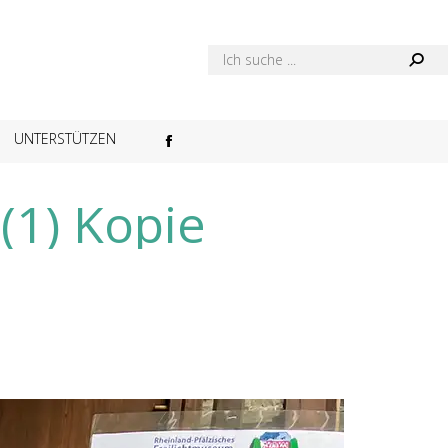
UNTERSTÜTZEN
Facebook
page
(1) Kopie
opens
in
new
window