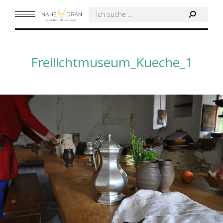
Search:
Freilichtmuseum_Kueche_1