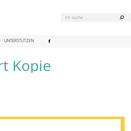
UNTERSTÜTZEN
Facebook
page
t Kopie
opens
in
new
window