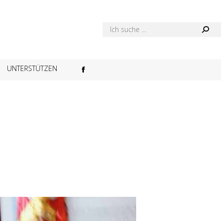
UNTERSTÜTZEN
Facebook
page
opens
in
new
window