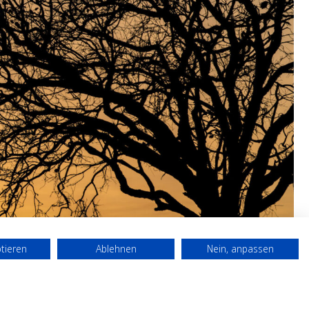
ptieren
Ablehnen
Nein, anpassen
Porträt
Über uns
Impressum
Datenschutz