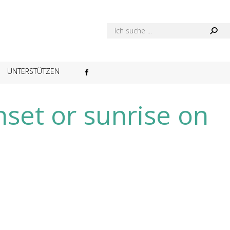
UNTERSTÜTZEN
Facebook
page
nset or sunrise on
opens
in
new
window