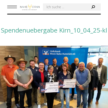
Search:
Spendenuebergabe Kirn_10_04_25-kl