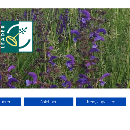
ptieren
Ablehnen
Nein, anpassen
Porträt
Über uns
Impressum
Datenschutz