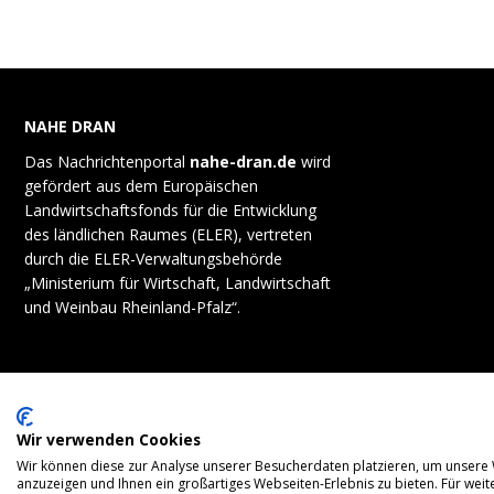
NAHE DRAN
Das Nachrichtenportal
nahe-dran.de
wird
gefördert aus dem Europäischen
Landwirtschaftsfonds für die Entwicklung
des ländlichen Raumes (ELER), vertreten
durch die ELER-Verwaltungsbehörde
„Ministerium für Wirtschaft, Landwirtschaft
und Weinbau Rheinland-Pfalz“.
Wir verwenden Cookies
Wir können diese zur Analyse unserer Besucherdaten platzieren, um unsere W
anzuzeigen und Ihnen ein großartiges Webseiten-Erlebnis zu bieten. Für we