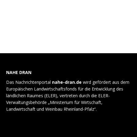
Hevert-Weihnachtsmarkt am ersten
Dezember-Wochenende
Allgemein
Von
Benigna Wilms
14. November 2025
ANZEIGE Hevert-Weihnachtsmarkt „Bio & Regional“ vom
4.–6. Dezember 2025 in Nußbaum
NAHE DRAN
Das Nachrichtenportal
nahe-dran.de
wird gefördert aus dem
Europäischen Landwirtschaftsfonds für die Entwicklung des
ländlichen Raumes (ELER), vertreten durch die ELER-
Verwaltungsbehörde „Ministerium für Wirtschaft,
Landwirtschaft und Weinbau Rheinland-Pfalz“.