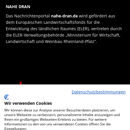
NAHE DRAN
Das Nachrichtenportal
nahe-dran.de
wird gefördert aus
dem Europäischen Landwirtschaftsfonds für die
Entwicklung des ländlichen Raumes (ELER), vertreten durch
die ELER-Verwaltungsbehörde „Ministerium für Wirtschaft,
Landwirtschaft und Weinbau Rheinland-Pfalz“.
Datenschutzbestimmungen
Wir verwenden Cookies
Wir können diese zur Analyse unserer Besucherdaten platzieren, um
unsere Webseite zu verbessern, personalisierte Inhalte anzuzeigen und
Ihnen ein großartiges Webseiten-Erlebnis zu bieten. Für weitere
Informationen zu den von uns verwendeten Cookies öffnen Sie die
Einstellungen.