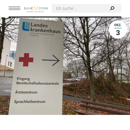
Search:
DEZ.
3