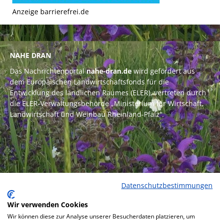
Anzeige barrierefrei.de
NAHE DRAN
Das Nachrichtenportal
nahe-dran.de
wird gefördert aus
dem Europäischen Landwirtschaftsfonds für die
Entwicklung des ländlichen Raumes (ELER), vertreten durch
die ELER-Verwaltungsbehörde „Ministerium für Wirtschaft,
Landwirtschaft und Weinbau Rheinland-Pfalz“.
Datenschutzbestimmungen
Wir verwenden Cookies
Wir können diese zur Analyse unserer Besucherdaten platzieren, um