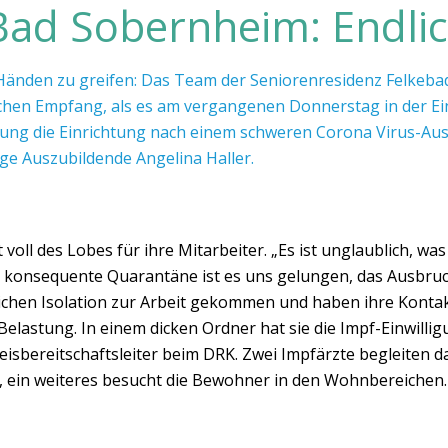
Bad Sobernheim: Endli
änden zu greifen: Das Team der Seniorenresidenz Felkebad
hen Empfang, als es am vergangenen Donnerstag in der Ein
itung die Einrichtung nach einem schweren Corona Virus-Au
rige Auszubildende Angelina Haller.
 voll des Lobes für ihre Mitarbeiter. „Es ist unglaublich, wa
ch konsequente Quarantäne ist es uns gelungen, das Ausb
uslichen Isolation zur Arbeit gekommen und haben ihre Kont
e Belastung. In einem dicken Ordner hat sie die Impf-Einwil
reisbereitschaftsleiter beim DRK. Zwei Impfärzte begleiten 
ung, ein weiteres besucht die Bewohner in den Wohnbereichen