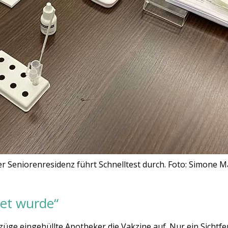
er Seniorenresidenz führt Schnelltest durch. Foto: Simone 
tet wurde“
e eingehüllte Apotheker die Vakzine auf. Nur ein Sichtfenst