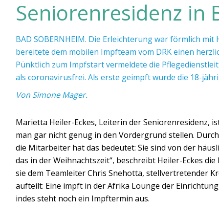
Seniorenresidenz in 
BAD SOBERNHEIM. Die Erleichterung war förmlich mit H
bereitete dem mobilen Impfteam vom DRK einen herzlic
Pünktlich zum Impfstart vermeldete die Pflegedienstle
als coronavirusfrei. Als erste geimpft wurde die 18-jäh
Von Simone Mager.
Marietta Heiler-Eckes, Leiterin der Seniorenresidenz, ist
man gar nicht genug in den Vordergrund stellen. Dur
die Mitarbeiter hat das bedeutet: Sie sind von der hä
das in der Weihnachtszeit“, beschreibt Heiler-Eckes di
sie dem Teamleiter Chris Snehotta, stellvertretender K
aufteilt: Eine impft in der Afrika Lounge der Einricht
indes steht noch ein Impftermin aus.