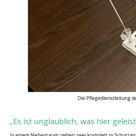
Die Pflegedienstleitung d
„Es ist unglaublich, was hier geleis
In einem Nebenraum ziehen zwei komplett in Schutzanzüg