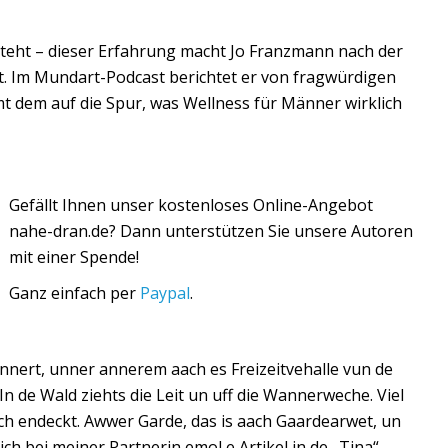
steht – dieser Erfahrung macht Jo Franzmann nach der
ft. Im Mundart-Podcast berichtet er von fragwürdigen
 dem auf die Spur, was Wellness für Männer wirklich
Gefällt Ihnen unser kostenloses Online-Angebot
nahe-dran.de?
Dann unterstützen Sie unsere Autoren
mit einer Spende!
Ganz einfach per
Paypal
.
ännert, unner annerem aach es Freizeitvehalle vun de
In de Wald ziehts die Leit un uff die Wannerweche. Viel
ch endeckt. Awwer Garde, das is aach Gaardearwet, un
ch bei meiner Partnerin emol e Artikel in de „Tina“