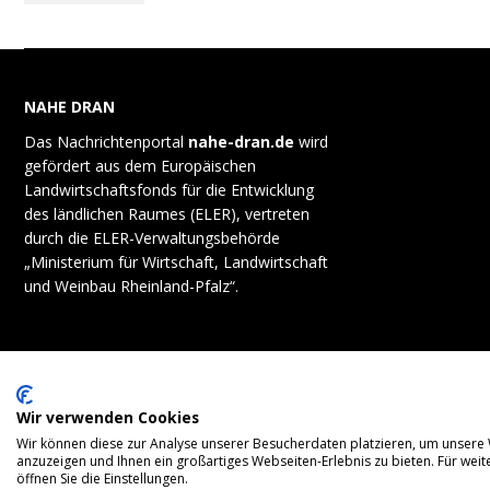
NAHE DRAN
Das Nachrichtenportal
nahe-dran.de
wird
gefördert aus dem Europäischen
Landwirtschaftsfonds für die Entwicklung
des ländlichen Raumes (ELER), vertreten
durch die ELER-Verwaltungsbehörde
„Ministerium für Wirtschaft, Landwirtschaft
und Weinbau Rheinland-Pfalz“.
Wir verwenden Cookies
Wir können diese zur Analyse unserer Besucherdaten platzieren, um unsere W
anzuzeigen und Ihnen ein großartiges Webseiten-Erlebnis zu bieten. Für we
öffnen Sie die Einstellungen.