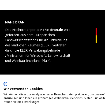
NAHE DRAN
Das Nachrichtenportal
nahe-dran.de
wird
gefördert aus dem Europäischen
Landwirtschaftsfonds für die Entwicklung
des ländlichen Raumes (ELER), vertreten
durch die ELER-Verwaltungsbehörde
„Ministerium für Wirtschaft, Landwirtschaft
und Weinbau Rheinland-Pfalz“.
Wir verwenden Cookies
Wir können diese zur Analyse unserer Besucherdaten platzieren, um unsere W
anzuzeigen und Ihnen ein großartiges Webseiten-Erlebnis zu bieten. Für we
öffnen Sie die Einstellungen.