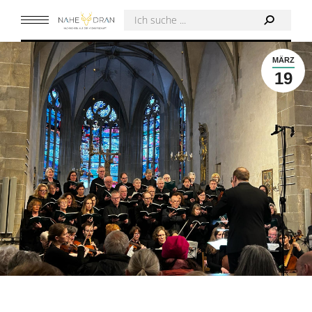
MÄRZ
19