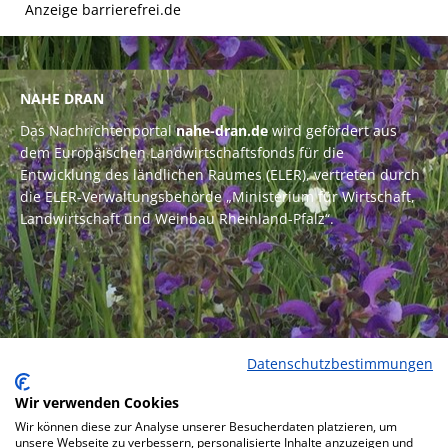
Anzeige barrierefrei.de
NAHE DRAN
Das Nachrichtenportal
nahe-dran.de
wird gefördert aus
dem Europäischen Landwirtschaftsfonds für die
Entwicklung des ländlichen Raumes (ELER), vertreten durch
die ELER-Verwaltungsbehörde „Ministerium für Wirtschaft,
Landwirtschaft und Weinbau Rheinland-Pfalz“.
Datenschutzbestimmungen
Wir verwenden Cookies
Wir können diese zur Analyse unserer Besucherdaten platzieren, um
unsere Webseite zu verbessern, personalisierte Inhalte anzuzeigen und