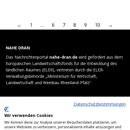
←
1
…
6
7
8
9
10
→
NAHE DRAN
Das Nachrichtenportal
nahe-dran.de
wird gefördert aus dem
Europäischen Landwirtschaftsfonds für die Entwicklung des
ländlichen Raumes (ELER), vertreten durch die ELER-
Verwaltungsbehörde „Ministerium für Wirtschaft,
Landwirtschaft und Weinbau Rheinland-Pfalz“.
Datenschutzbestimmungen
Wir verwenden Cookies
Wir können diese zur Analyse unserer Besucherdaten platzieren, um
unsere Webseite zu verbessern, personalisierte Inhalte anzuzeigen und