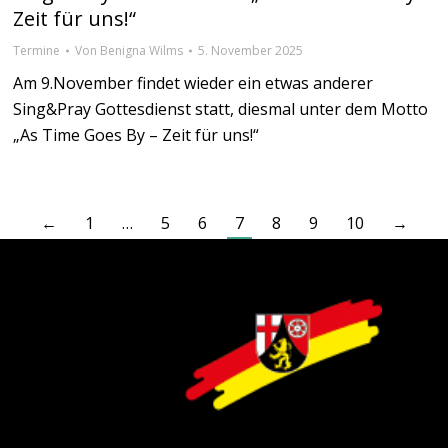
Zeit für uns!“
Termine
Von
Benigna Wilms
5. November 2025
Am 9.November findet wieder ein etwas anderer
Sing&Pray Gottesdienst statt, diesmal unter dem Motto
„As Time Goes By – Zeit für uns!“
←
1
…
5
6
7
8
9
10
→