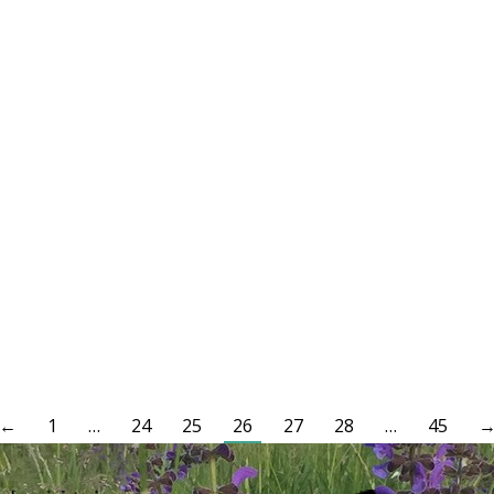
←
1
…
24
25
26
27
28
…
45