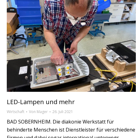
LED-Lampen und mehr
Wirtschaft
Von
Mager
26. Juli 2021
BAD SOBERNHEIM. Die diakonie Werkstatt für
behinderte Menschen ist Dienstleister für verschiedene
Firmen und dabei sogar international unterwegs.